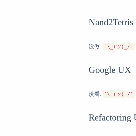
Nand2Tetris
没做.
¯\_(ツ)_/¯
Google UX
没看.
¯\_(ツ)_/¯
Refactoring 