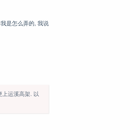
我是怎么弄的, 我说
便上运溪高架. 以