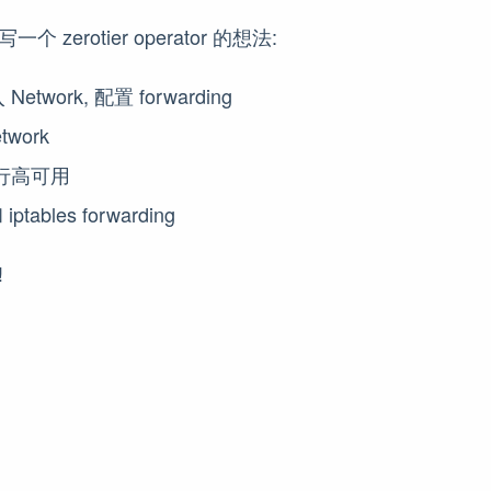
 zerotier operator 的想法:
etwork, 配置 forwarding
work
行高可用
iptables forwarding
!