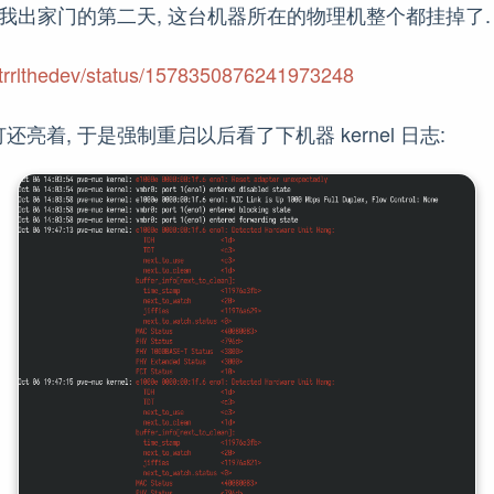
在我出家门的第二天, 这台机器所在的物理机整个都挂掉了.
m/strrlthedev/status/1578350876241973248
亮着, 于是强制重启以后看了下机器 kernel 日志: